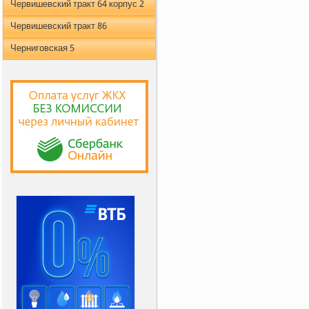
Червишевский тракт 64 корпус 2
Червишевский тракт 86
Черниговская 5