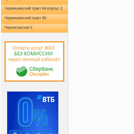
Червишевский тракт 64 корпус 2
Червишевский тракт 86
Черниговская 5